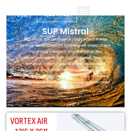
0,00
₽
SUP Mistral
Вдохните дух свободы и погрузитесь в мир
приключений с нашей коллекцией товаров для
серфинга и водных видов спорта. Мы
предлагаем тщательно подобранные продукты,
которые помогут вам достичь гармонии с
природой и ощутить непередаваемую радость
от гармоничного взаимодействия с волнами.
Приготовьтесь к незабываемому путешествию
на воде!
VORTEX AIR