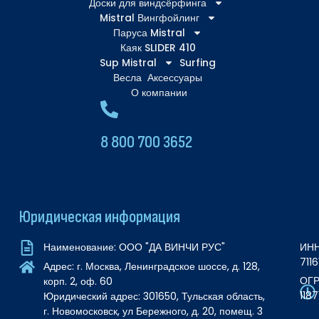
Доски для виндсёрфинга
Mistral Вингфойлинг
Паруса Mistral
Каяк SLIDER 410
Sup Mistral
Surfing
Весла
Аксессуары
О компании
8 800 700 3652
Юридическая информация
ИНН
Наименование: ООО "ДА ВИНЧИ РУС"
711
Адрес: г. Москва, Ленинградское шоссе, д. 128,
ОГР
корп. 2, оф. 60
118
Юридический адрес: 301650, Тульская область,
г. Новомосковск, ул Бережного, д. 20, помещ. 3