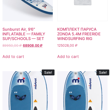
Sunburst Air, 9’6″
КОМПЛЕКТ ПАРУСА
INFLATABLE — FAMILY
ZONDA 5.4M FREERIDE
SUP/SCHOOLS — SET
WINDSURFING RIG
89950,00
₽
68908,00
₽
125028,00
₽
Add to cart
Add to cart
Sale!
Sale!