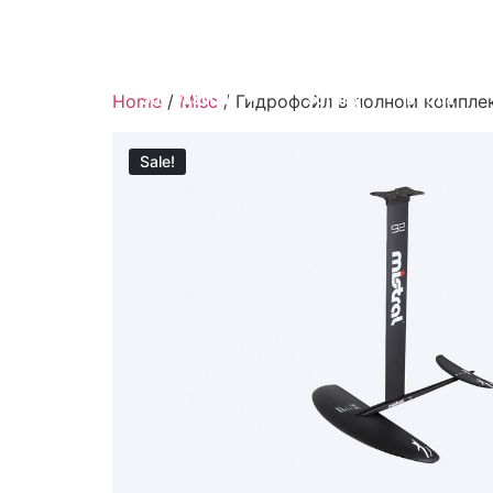
Доски Для Виндсёрфинга
Mistral
Sup Mistral
Surfing
Весла
Home
/
Misc
/ Гидрофойл в полном комплек
Sale!