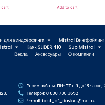
 cart
Add to cart
и для виндсёрфинга
Mistral Вингфойлинг
istral
Каяк SLIDER 410
Sup Mistral
Весла
Аксессуары
О компании
Режим работы: ПН-ПТ с 9 до 18 часов
128,
Телефон: 8 800 700 3652
E-mail: best_of_davinci@mail.ru