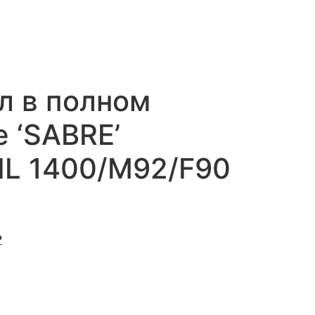
0
0,00
₽
л в полном
 ‘SABRE’
L 1400/M92/F90
₽