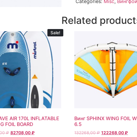
Categories:
Misc
,
Вингфой
Related product
Sale!
VE AIR 170L INFLATABLE
Винг SPHINX WING FOIL 
G FOIL BOARD
6.5
,00
₽
82708,00
₽
132268,00
₽
122268,00
₽