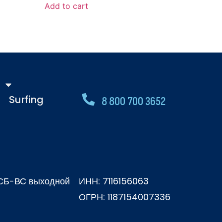
Add to cart
Surfing
8 800 700 3652
, СБ-ВС выходной
ИНН: 7116156063
ОГРН: 1187154007336