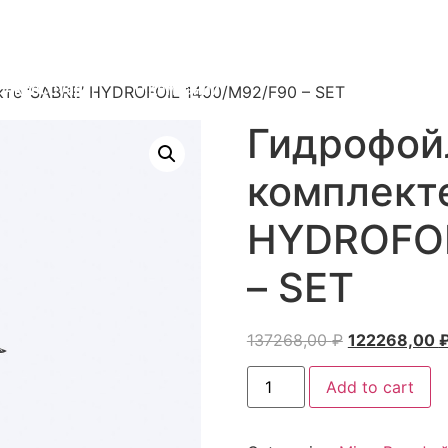
 Вингфойлинг
Паруса Mistral
Каяк SLIDER 41
Аксессуары
О Компании
те ‘SABRE’ HYDROFOIL 1400/M92/F90 – SET
Гидрофой
комплекте
HYDROFOI
– SET
137268,00
₽
122268,00
Add to cart