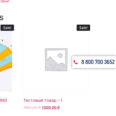
линг
s
Sale!
Sale!
8 800 700 3652
WING
Тестовый товар – 1
1500,00
₽
1000,00
₽