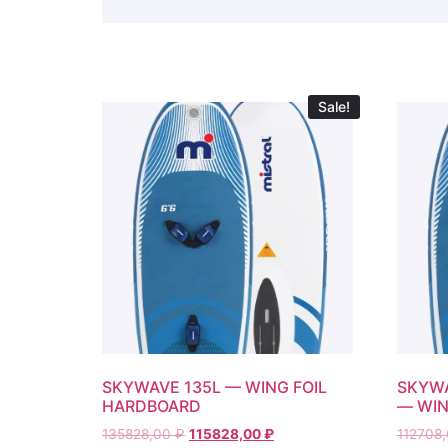
Sale!
SKYWAVE 135L — WING FOIL
SKYWA
HARDBOARD
— WIN
135828,00
₽
115828,00
₽
112708