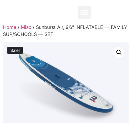
0,00
₽
Home
/
Misc
/ Sunburst Air, 9’6″ INFLATABLE — FAMILY
SUP/SCHOOLS — SET
Sale!