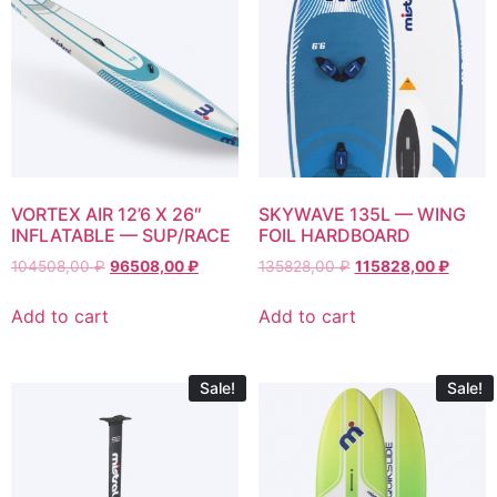
VORTEX AIR 12’6 X 26″
SKYWAVE 135L — WING
INFLATABLE — SUP/RACE
FOIL HARDBOARD
104508,00
₽
96508,00
₽
135828,00
₽
115828,00
₽
Add to cart
Add to cart
Sale!
Sale!