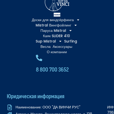
Доски для виндсёрфинга
Mistral Вингфойлинг
Паруса Mistral
Каяк SLIDER 410
Sup Mistral
Surfing
Весла
Аксессуары
О компании
8 800 700 3652
Юридическая информация
ИНН
Наименование: ООО "ДА ВИНЧИ РУС"
711
Адрес: г. Москва, Ленинградское шоссе, д. 128,