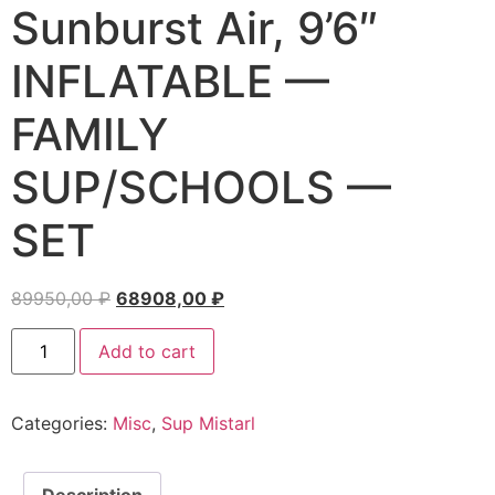
Sunburst Air, 9’6″
INFLATABLE —
FAMILY
SUP/SCHOOLS —
SET
89950,00
₽
68908,00
₽
Add to cart
Categories:
Misc
,
Sup Mistarl
Description