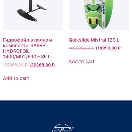
Гидрофойл в полном
Quikslide Mistral 120 L
комплекте ‘SABRE’
149000,00
₽
118950,00
₽
HYDROFOIL
1400/M92/F90 – SET
Add to cart
137268,00
₽
122268,00
₽
Add to cart