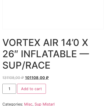
VORTEX AIR 14’0 X
26″ INFLATABLE —
SUP/RACE
131108,00
₽
101108,00
₽
Add to cart
Categories:
Misc
,
Sup Mistarl