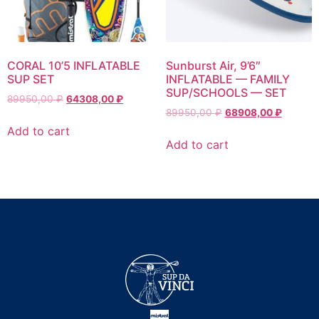
CORAL 10’5 INFLATABLE
Sunburst Air, 9’6″
SUP SET
INFLATABLE — FAMILY
SUP/SCHOOLS — SET
89950,00
₽
64308,00
₽
89950,00
₽
68908,00
₽
Add to cart
Add to cart