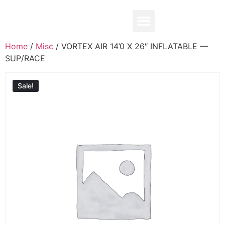
0,00
₽
Home
/
Misc
/ VORTEX AIR 14’0 X 26″ INFLATABLE —
SUP/RACE
Sale!