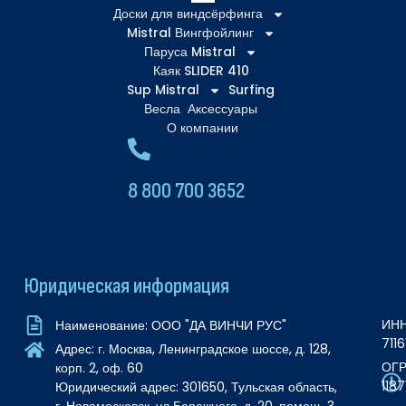
Доски для виндсёрфинга
Mistral Вингфойлинг
Паруса Mistral
Каяк SLIDER 410
Sup Mistral
Surfing
Весла
Аксессуары
О компании
8 800 700 3652
Юридическая информация
ИНН
Наименование: ООО "ДА ВИНЧИ РУС"
711
Адрес: г. Москва, Ленинградское шоссе, д. 128,
ОГР
корп. 2, оф. 60
118
Юридический адрес: 301650, Тульская область,