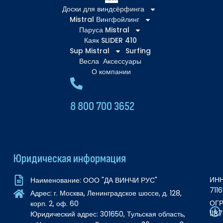
Доски для виндсёрфинга
Mistral Вингфойлинг
Паруса Mistral
Каяк SLIDER 410
Sup Mistral
Surfing
Весла
Аксессуары
О компании
8 800 700 3652
Юридическая информация
ИНН
Наименование: ООО "ДА ВИНЧИ РУС"
711
Адрес: г. Москва, Ленинградское шоссе, д. 128,
ОГР
корп. 2, оф. 60
118
Юридический адрес: 301650, Тульская область,