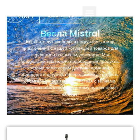
0,00
₽
Весла Mistral
Вдохните дух свободы и погрузитесь в мир
приключений с нашей коллекцией товаров для
серфинга и водных видов спорта. Мы
предлагаем тщательно подобранные продукты,
которые помогут вам достичь гармонии с
природой и ощутить непередаваемую радость
от гармоничного взаимодействия с волнами.
Приготовьтесь к незабываемому путешествию
на воде!