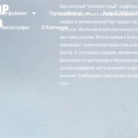
OP
Классический “пенопластовый” серфборд
 Вингфойлинг
Паруса Mistral
Каяк SLIDER 41
низкотехнологичного начального варианта
D
серфинга, мягкий верхний борт предоста
Аксессуары
О Компании
нагрузок, обеспечивая дополнительную б
жесткими досками. Используемые в боль
привлекают своим мягким покрытием на в
бортов. В сочетании с гладким, мягким н
безопасности при падении и перемещении
доской и райдером часто возникает в пр
включает бамбуковый стрингер внутри пе
слоя.