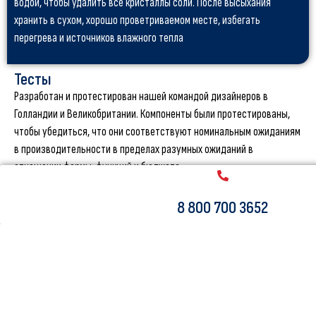
водой, чтобы удалить все кристаллы соли. После высыхания
хранить в сухом, хорошо проветриваемом месте, избегать
перегрева и источников влажного тепла
Тесты
Разработан и протестирован нашей командой дизайнеров в
Голландии и Великобритании. Компоненты были протестированы,
чтобы убедиться, что они соответствуют номинальным ожиданиям
в производительности в пределах разумных ожиданий в
отношении формы, функций и бюджета.
8 800 700 3652
Описание материала
Премиальнй двухслойный PVC Twine-X®, сливаемый в тонкий
однослойный, созданный с использованием 15 000 переплетенных
полиэстерных нитей на м2. Коврик из пены EVA, морские
нержавеющие кольца D-образные, финский ящик из
поликарбоната, эластичные ремни для грузов.