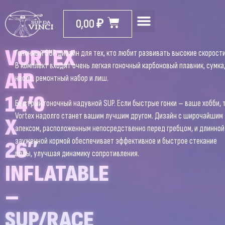
0,00
₽
VORTEX
Гоночный SUP дизайн для тех, кто любит развивать высокие скорости
В комплект входят очень легкая гоночный карбоновый плавник, сумка
AIR
насос, ремонтный набор и лиш.
14’0
Быстрый гоночный надувной SUP. Если быстрые гонки – ваше хобби, 
Vortex надолго станет вашим лучшим другом. Дизайн с широчайшим
X
апексом, расположенным непосредственно перед гребцом, и длинной
зауженной кормой обеспечивает эффективное и быстрое стекание
26″
воды, улучшая динамику сопротивления.
INFLATABLE
–
SUP/RACE