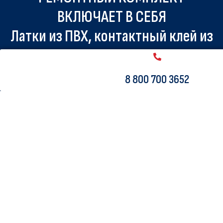
ВКЛЮЧАЕТ В СЕБЯ
Латки из ПВХ, контактный клей из
ПВХ, гаечный ключ для клапана.
Место хранения
8 800 700 3652
Если вы достаете свой iSUP из хранилища после долгой зимы,
рекомендуется потратить некоторое время на базовые проверки
технического обслуживания дома.
Надуть до рекомендуемого значения PSI
Если хранится в спущенном состоянии, проверьте, что линии сгиба
в порядке
Внимательно осмотрите швы на предмет любых утечек
Проделайте то же самое с клапаном и снова затяните его с
помощью гаечного ключа
Проверьте базу и крепеж для плавника