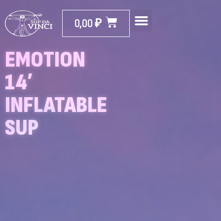
0,00
₽
EMOTION
14′
INFLATABLE
SUP