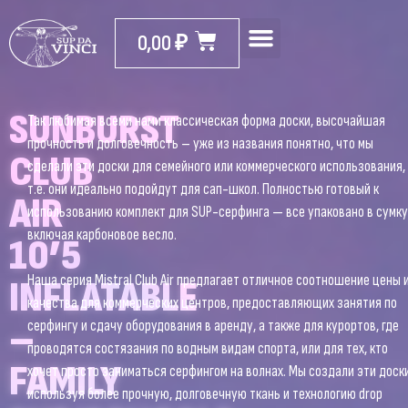
0,00
₽
SUNBURST
Так любимая всеми нами классическая форма доски, высочайшая
прочность и долговечность – уже из названия понятно, что мы
CLUB
сделали эти доски для семейного или коммерческого использования,
т.е. они идеально подойдут для сап-школ. Полностью готовый к
AIR
использованию комплект для SUP-серфинга — все упаковано в сумку
включая карбоновое весло.
10’5
Наша серия Mistral Club Air предлагает отличное соотношение цены 
INFLATABLE
качества для коммерческих центров, предоставляющих занятия по
–
серфингу и сдачу оборудования в аренду, а также для курортов, где
проводятся состязания по водным видам спорта, или для тех, кто
FAMILY
хочет просто заниматься серфингом на волнах. Мы создали эти доски
используя более прочную, долговечную ткань и технологию drop