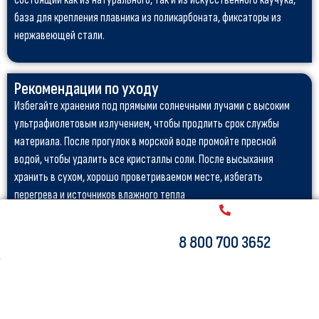
состоящий как из натурального, так и из искусственного каучука,
база для крепления плавника из поликарбоната, фиксаторы из
нержавеющей стали.
Рекомендации по уходу
Избегайте хранения под прямыми солнечными лучами с высоким
ультрафиолетовым излучением, чтобы продлить срок службы
материала. После прогулок в морской воде промойте пресной
водой, чтобы удалить все кристаллы соли. После высыхания
хранить в сухом, хорошо проветриваемом месте, избегать
перегрева и источников влажного тепла
Тесты
8 800 700 3652
Разработан и протестирован нашей командой дизайнеров в
Голландии и Великобритании. Компоненты были протестированы,
чтобы убедиться, что они соответствуют номинальным ожиданиям
в производительности в пределах разумных ожиданий в