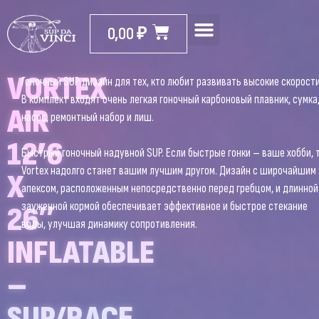
0,00
₽
VORTEX
Гоночный SUP дизайн для тех, кто любит развивать высокие скорости
В комплект входят очень легкая гоночный карбоновый плавник, сумка
AIR
насос, ремонтный набор и лиш.
12’6
Быстрый гоночный надувной SUP. Если быстрые гонки – ваше хобби, 
Vortex надолго станет вашим лучшим другом. Дизайн с широчайшим
X
апексом, расположенным непосредственно перед гребцом, и длинной
зауженной кормой обеспечивает эффективное и быстрое стекание
26″
воды, улучшая динамику сопротивления.
INFLATABLE
–
SUP/RACE