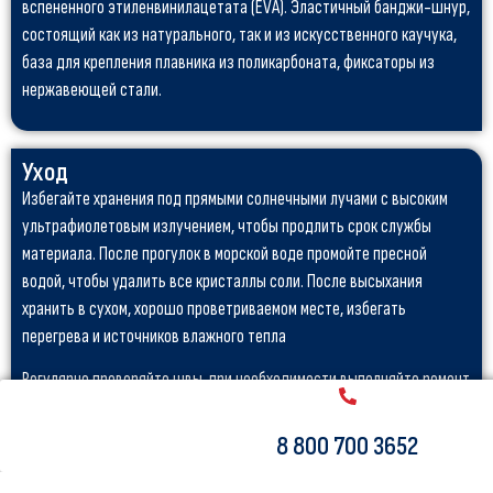
вспененного этиленвинилацетата (EVA). Эластичный банджи-шнур,
состоящий как из натурального, так и из искусственного каучука,
база для крепления плавника из поликарбоната, фиксаторы из
нержавеющей стали.
Уход
Избегайте хранения под прямыми солнечными лучами с высоким
ультрафиолетовым излучением, чтобы продлить срок службы
материала. После прогулок в морской воде промойте пресной
водой, чтобы удалить все кристаллы соли. После высыхания
хранить в сухом, хорошо проветриваемом месте, избегать
перегрева и источников влажного тепла
Регулярно проверяйте швы, при необходимости выполняйте ремонт
с помощью предоставленного набора. Если клапан пропускает
воздух, затяните его с помощью предоставленного ключа.
8 800 700 3652
Удаляйте упорные пятна с помощью белил или средств для чистки
ПВХ. Не используйте абразивные кремы или губки. Избегайте