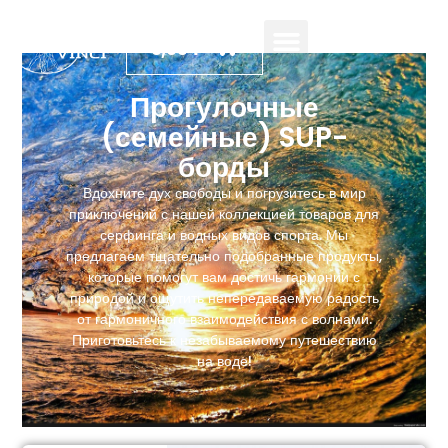
0,00
₽
Прогулочные
(семейные) SUP-
борды
Вдохните дух свободы и погрузитесь в мир
приключений с нашей коллекцией товаров для
серфинга и водных видов спорта. Мы
предлагаем тщательно подобранные продукты,
которые помогут вам достичь гармонии с
природой и ощутить непередаваемую радость
от гармоничного взаимодействия с волнами.
Приготовьтесь к незабываемому путешествию
на воде!