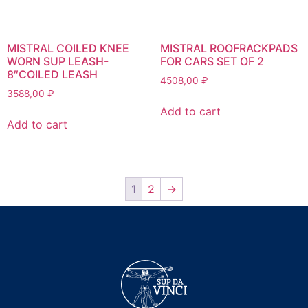
MISTRAL COILED KNEE
MISTRAL ROOFRACKPADS
WORN SUP LEASH-
FOR CARS SET OF 2
8″COILED LEASH
4508,00
₽
3588,00
₽
Add to cart
Add to cart
1
2
→