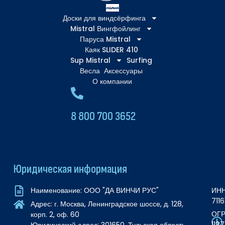
Доски для виндсёрфинга
Mistral Вингфойлинг
Паруса Mistral
Каяк SLIDER 410
Sup Mistral
Surfing
Весла
Аксессуары
О компании
8 800 700 3652
Юридическая информация
ИНН
Наименование: ООО "ДА ВИНЧИ РУС"
711
Адрес: г. Москва, Ленинградское шоссе, д. 128,
ОГР
корп. 2, оф. 60
118
Юридический адрес: 301650, Тульская область,