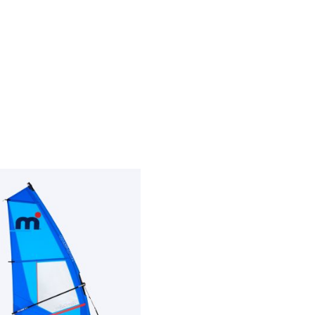
 Вингфойлинг
Паруса Mistral
Каяк SLIDER 41
Аксессуары
О Компании