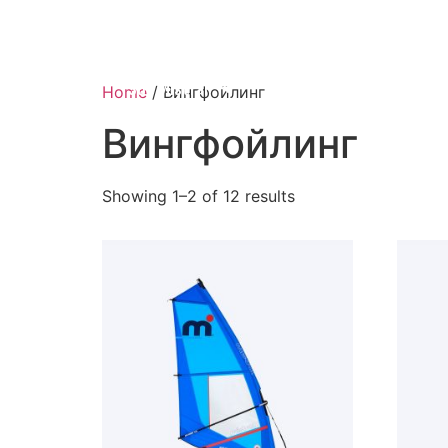
Доски Для Виндсёрфинга
Mistral
Sup Mistral
Surfing
Весла
Home
/ Вингфойлинг
Вингфойлинг
Showing 1–2 of 12 results