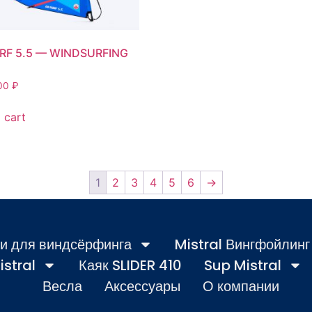
RF 5.5 — WINDSURFING
00
₽
 cart
1
2
3
4
5
6
→
и для виндсёрфинга
Mistral Вингфойлинг
istral
Каяк SLIDER 410
Sup Mistral
Весла
Аксессуары
О компании