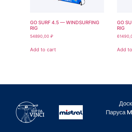
GO SURF 4.5 — WINDSURFING
GO SU
RIG
RIG
54890,00
₽
61490,
Add to cart
Add to
Доск
Паруса M