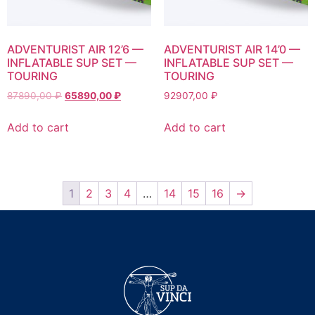
ADVENTURIST AIR 12’6 —
ADVENTURIST AIR 14’0 —
INFLATABLE SUP SET —
INFLATABLE SUP SET —
TOURING
TOURING
87890,00
₽
65890,00
₽
92907,00
₽
Add to cart
Add to cart
1
2
3
4
…
14
15
16
→