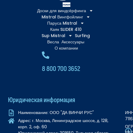
Доски для виндсёрфинга
Mistral Вингфойлинг
Паруса Mistral
Каяк SLIDER 410
Sup Mistral
Surfing
Весла
Аксессуары
О компании
8 800 700 3652
Юридическая информация
ИНН
Наименование: ООО "ДА ВИНЧИ РУС"
711
Адрес: г. Москва, Ленинградское шоссе, д. 128,
ОГР
корп. 2, оф. 60
118
Юридический адрес: 301650, Тульская область,