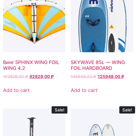
Винг SPHINX WING FOIL
SKYWAVE 85L — WING
WING 4.2
FOIL HARDBOARD
102828,00
₽
92828,00
₽
145948,00
₽
125948,00
₽
Add to cart
Add to cart
Sale!
Sale!