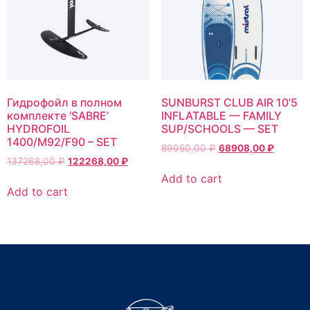
Гидрофойл в полном
SUNBURST CLUB AIR 10’5
комплекте ‘SABRE’
INFLATABLE — FAMILY
HYDROFOIL
SUP/SCHOOLS — SET
1400/M92/F90 – SET
89950,00
₽
68908,00
₽
137268,00
₽
122268,00
₽
Add to cart
Add to cart