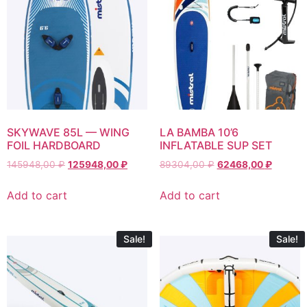
SKYWAVE 85L — WING
LA BAMBA 10’6
FOIL HARDBOARD
INFLATABLE SUP SET
145948,00
₽
125948,00
₽
89304,00
₽
62468,00
₽
Add to cart
Add to cart
Sale!
Sale!