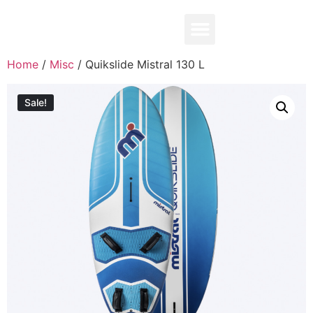
0,00
₽
Home
/
Misc
/ Quikslide Mistral 130 L
Sale!