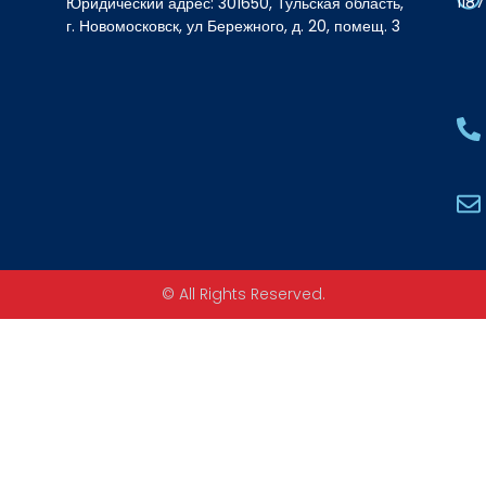
118
Юридический адрес: 301650, Тульская область,
г. Новомосковск, ул Бережного, д. 20, помещ. 3
© All Rights Reserved.