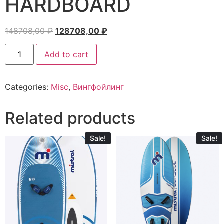
HARDBOARD
148708,00
₽
128708,00
₽
Add to cart
Categories:
Misc
,
Вингфойлинг
Related products
Sale!
Sale!