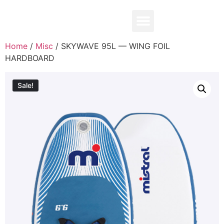
0,00
₽
Home
/
Misc
/ SKYWAVE 95L — WING FOIL
HARDBOARD
Sale!