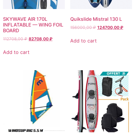
SKYWAVE AIR 170L
Quikslide Mistral 130 L
INFLATABLE — WING FOIL
156000,00
₽
124700,00
₽
BOARD
112708,00
₽
82708,00
₽
Add to cart
Add to cart