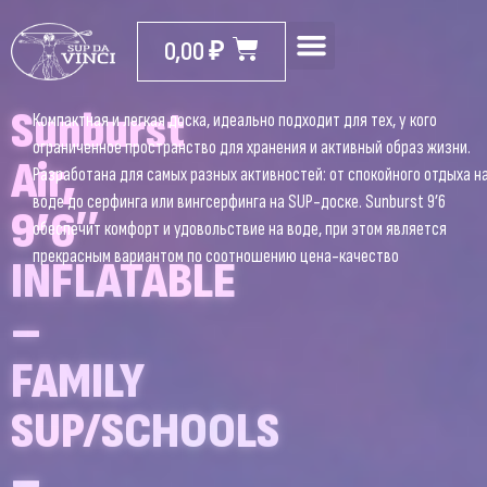
0,00
₽
Sunburst
Компактная и легкая доска, идеально подходит для тех, у кого
ограниченное пространство для хранения и активный образ жизни.
Air,
Разработана для самых разных активностей: от спокойного отдыха н
воде до серфинга или вингсерфинга на SUP-доске. Sunburst 9’6
9’6″
обеспечит комфорт и удовольствие на воде, при этом является
прекрасным вариантом по соотношению цена-качество
INFLATABLE
–
FAMILY
SUP/SCHOOLS
–