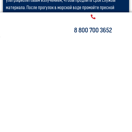
ультрафиолетовым излучением, чтобы продлить срок службы
материала. После прогулок в морской воде промойте пресной
водой, чтобы удалить все кристаллы соли. После высыхания
хранить в сухом, хорошо проветриваемом месте, избегать
8 800 700 3652
перегрева и источников влажного тепла
Тесты
Разработан и протестирован нашей командой дизайнеров в
Голландии и Великобритании. Компоненты были протестированы,
чтобы убедиться, что они соответствуют номинальным ожиданиям
в производительности в пределах разумных ожиданий в
отношении формы, функций и бюджета.
Описание материала
Однослойный PVC с технологией drop stitch WDT15000 с 15 000
плетеных полиэстерныхнитей на квадратный метр.
Высококачественный прочный материал. Покрытие из пены EVA,