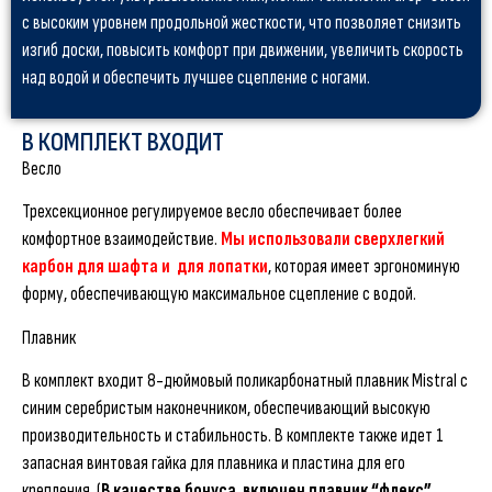
с высоким уровнем продольной жесткости, что позволяет снизить
изгиб доски, повысить комфорт при движении, увеличить скорость
над водой и обеспечить лучшее сцепление с ногами.
В КОМПЛЕКТ ВХОДИТ
Весло
Трехсекционное регулируемое весло обеспечивает более
комфортное взаимодействие.
Мы использовали сверхлегкий
карбон для шафта и для лопатки
, которая имеет эргономиную
форму, обеспечивающую максимальное сцепление с водой.
Плавник
В комплект входит 8-дюймовый поликарбонатный плавник Mistral с
синим серебристым наконечником, обеспечивающий высокую
производительность и стабильность. В комплекте также идет 1
запасная винтовая гайка для плавника и пластина для его
крепления. (
В качестве бонуса включен плавник “флекс”