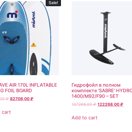
Sale!
VE AIR 170L INFLATABLE
Гидрофойл в полном
G FOIL BOARD
комплекте ‘SABRE’ HYDR
1400/M92/F90 – SET
,00
₽
82708,00
₽
137268,00
₽
122268,00
₽
 cart
Add to cart