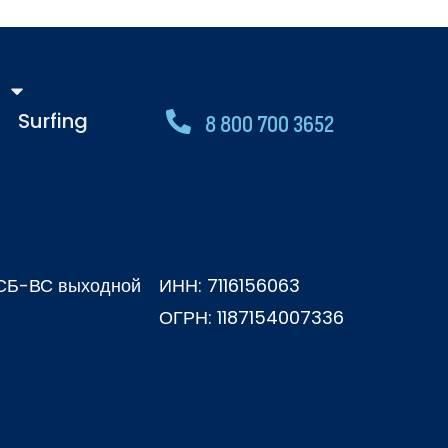
Surfing
8 800 700 3652
, СБ-ВС выходной
ИНН: 7116156063
ОГРН: 1187154007336