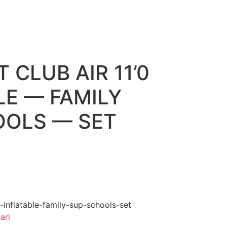
0
0,00
₽
 CLUB AIR 11’0
LE — FAMILY
OOLS — SET
-inflatable-family-sup-schools-set
arl