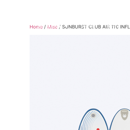
Доски Для Виндсёрфинга
Mistral
Sup Mistral
Surfing
Весла
Home
/
Misc
/ SUNBURST CLUB AIR 11’0 IN