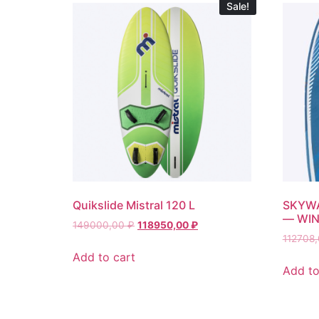
Sale!
Quikslide Mistral 120 L
SKYWA
— WIN
149000,00
₽
118950,00
₽
112708
Add to cart
Add to