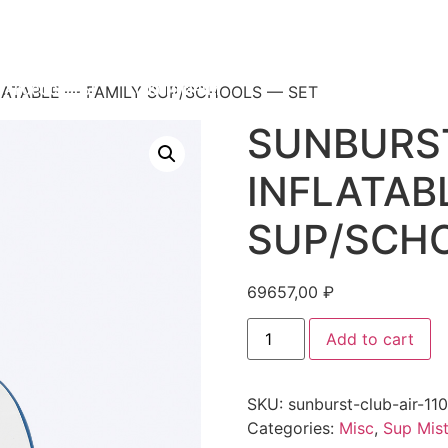
 Вингфойлинг
Паруса Mistral
Каяк SLIDER 41
Аксессуары
О Компании
FLATABLE — FAMILY SUP/SCHOOLS — SET
SUNBURST
INFLATAB
SUP/SCH
69657,00
₽
Add to cart
SKU:
sunburst-club-air-110
Categories:
Misc
,
Sup Mist