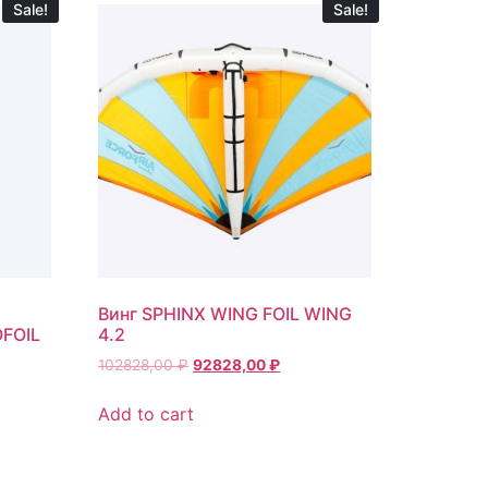
Sale!
Sale!
Винг SPHINX WING FOIL WING
OFOIL
4.2
102828,00
₽
92828,00
₽
Add to cart