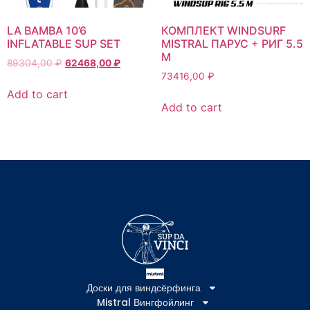
LA BAMBA 10’6
КОМПЛЕКТ WINDSURF
INFLATABLE SUP SET
MISTRAL ПАРУС + РИГ 5.5
М
89304,00
₽
62468,00
₽
73416,00
₽
Add to cart
Add to cart
Доски для виндсёрфинга
Mistral Вингфойлинг