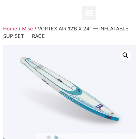
0,00
₽
Home
/
Misc
/ VORTEX AIR 12’6 X 24″ — INFLATABLE
SUP SET — RACE